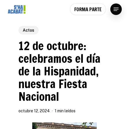
Skip
Menu
FORMA PARTE
to
main
content
Actos
12 de octubre:
celebramos el día
de la Hispanidad,
nuestra Fiesta
Nacional
octubre 12, 2024
1 min leídos