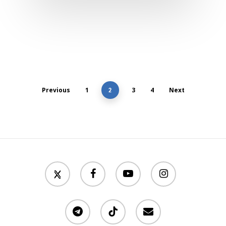
Previous
1
2
3
4
Next
twitter
facebook
youtube
instagram
telegram
tiktok
email