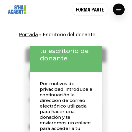
Skip
Menu
FORMA PARTE
to
main
content
Portada
»
Escritorio del donante