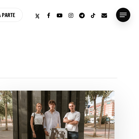
twitter
facebook
youtube
instagram
telegram
tiktok
email
 PARTE
Menu