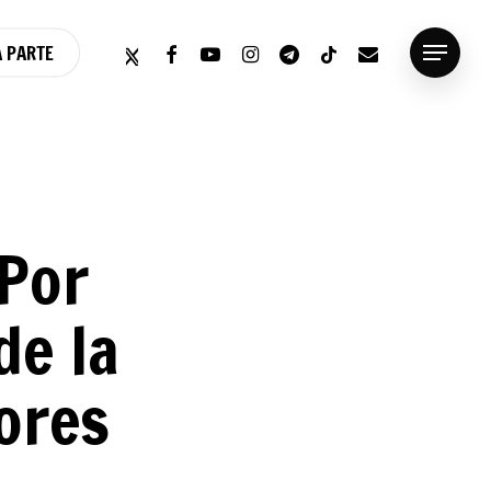
twitter
facebook
youtube
instagram
telegram
tiktok
email
 PARTE
Menu
 Por
de la
lores