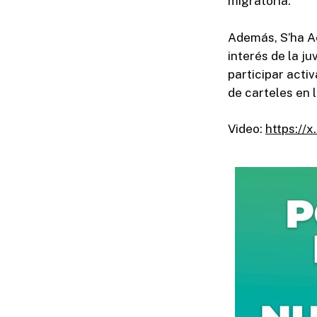
migratoria.
Además, S’ha A
interés de la ju
participar act
de carteles en 
Video:
https:/