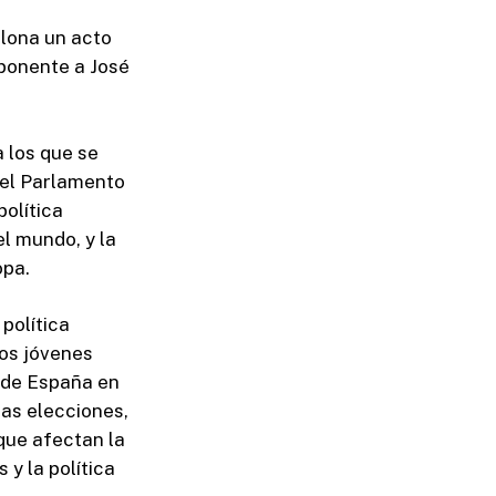
elona un acto
 ponente a José
a los que se
 el Parlamento
olítica
el mundo, y la
opa.
 política
los jóvenes
l de España en
tas elecciones,
que afectan la
 y la política